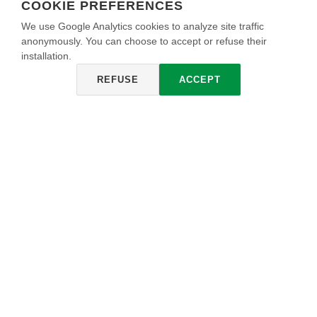
COOKIE PREFERENCES
We use Google Analytics cookies to analyze site traffic
anonymously. You can choose to accept or refuse their
installation.
REFUSE
ACCEPT
TRAVERTINO ROMANO DESIGN
La belleza de la naturaleza, la fuerza de una piedra natural,
una innovación ecológica Oikos. Desde 2004, utiliza
residuos de las canteras en polvo, con la adición de
aglomerantes mezclados, para formar una pasta cremosa
que, cuando se trabaja en la pared, reproduce el mismo
material natural, sin alterar sus características.