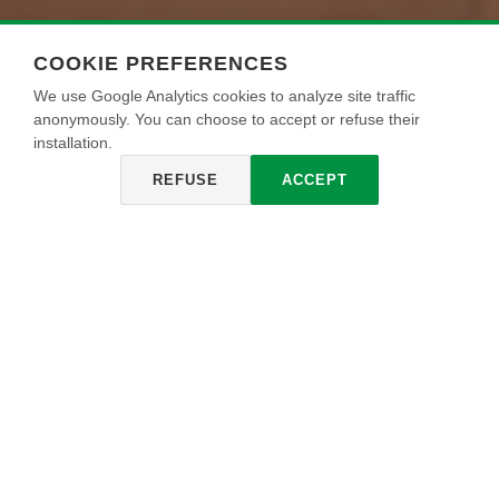
COOKIE PREFERENCES
We use Google Analytics cookies to analyze site traffic
anonymously. You can choose to accept or refuse their
installation.
REFUSE
ACCEPT
RAFFAELLO DECORSTUCCO
Es un clásico estuco decorativo que evoca la belleza y el
encanto de la cultura renacentista italiana, dando riqueza y
elegancia a todo tipo de ambiente. Ecológico, a base de cal
natural, trabajado en modo artesanal, permite obtener
diversos acabados desde un acabado brillante tipo espejo
a un semibrillante, al mate, reproduciéndo una superficie de
mármol continua. Garantiza la máxima transpiración y
promueve la difusión natural de la humedad a través del