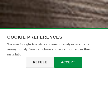
COOKIE PREFERENCES
We use Google Analytics cookies to analyze site traffic
anonymously. You can choose to accept or refuse their
installation.
REFUSE
ACCEPT
KREOS
Pintura ecológica acrílica para interiores. La original desde
2001, con la innovación de reproducir en la pared tejidos y
texturas que confieren a la superficie un carácter distintivo.
Al igual que otros productos, según el ángulo de la luz