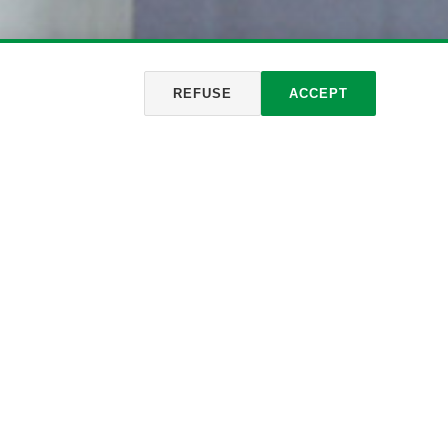
REFUSE
ACCEPT
2006, el efecto metálico original en la pared,
cología y bienestar.