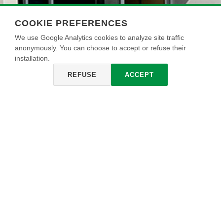
COOKIE PREFERENCES
We use Google Analytics cookies to analyze site traffic
anonymously. You can choose to accept or refuse their
installation.
REFUSE
ACCEPT
BETONCRYLL IDROREPELLENTE
Protector para hormigón con efecto transparente incoloro.
Actúa profundamente en el soporte formando una barrera
hidrófuga, sin alterar la permeabilidad al vapor y el aspecto.
El agua corre por las paredes evitando su absorción o
estancamiento, reduciendo la retención de suciedad.
También se utiliza en otros soportes, siempre que sean
absorbentes, tales como: ladrillos, gres, losetas o piedra,
revoques a base de cemento o cal.