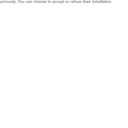
ymously. You can choose to accept or refuse their installation.
RASATURA ALLA CALCE
, no se retira, rellena, nivela de fácil aplicación, dotado de ó
disponible en tres granulometrías: FINA, MEDIA, GRANDE.