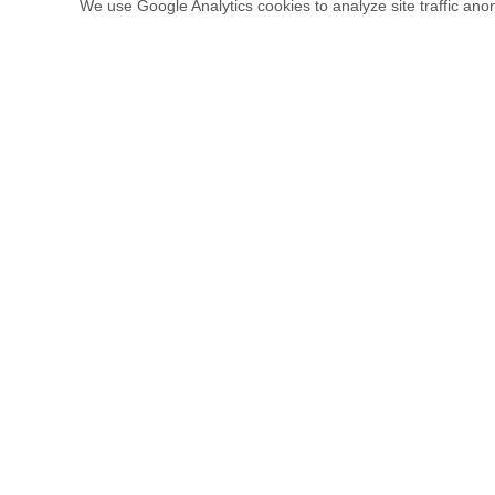
We use Google Analytics cookies to analyze site traffic anon
Es un raseador especial a base de grasa de cal