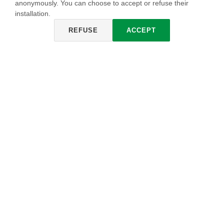
anonymously. You can choose to accept or refuse their
installation.
REFUSE
ACCEPT
PITTURA ALLA CALCE
Pintura mineral a base de grasa de cal madura de efecto
liso y mate. Ideal para la rehabilitación de edificios de valor
histórico en los cuales se quiere recrear o mantener las
caracterìsticas de los antiguas trabajos de la tradición
italiana. Gracias a su elevada alcalinidad y su óptima
transpiración tiene un efecto bacterioestático que impide la
formación del moho y de focos bactéricos.
INFO