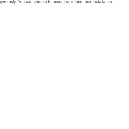
ymously. You can choose to accept or refuse their installation.
STERYLPLUS
 pasta fluída, contiene principios activos de amplísimo espectro
o y líquenes sobre las pinturas. Universal para todo tipo de pint