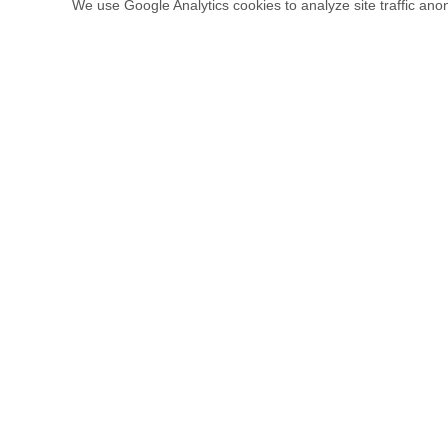
We use Google Analytics cookies to analyze site traffic anon
Aditivo desinfectante antimoho, concentrado en
musg